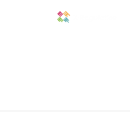
​〒107-0052
東京都港区赤坂3丁目17-3
​H1O赤坂 602
プライバシーポリシ