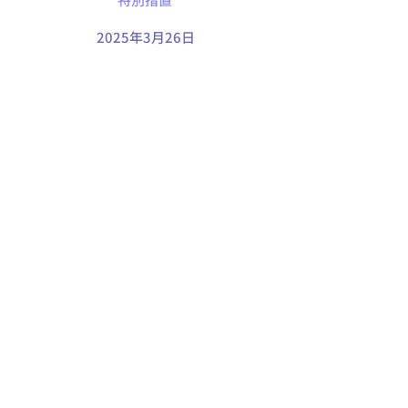
2025年3月26日
株式会社FIXER
会社情報
サービス一覧
​〒107-0052
東京都港区赤坂3丁目17-3
​H1O赤坂 602
会社概要
採用情報
経営理念
​お知らせ